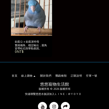
鈷藍公 x 鈷藍派特母
繁殖種鳥，穩定輸出，親鳥
皆帶松石與華勒基因。
0
NT$
首頁
線上購物
關於我們
鸚鵡種類
訂購說明
空軍一號
悠悠寵物生活館
版權所有 © 2026 版權所有
快速聯繫悠悠水族請加入ＬＩＮＥ：＠ＹＯＹＯ