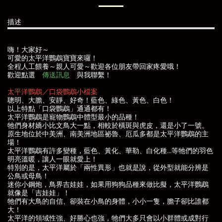
描述
嗨！大家好～
可愛的太平洋鸚鵡寶寶來囉！
全程人工餵養～親人可愛～歡迎各位朋友帶回家疼愛哦！
歡迎點選
傳送訊息
與我聯繫！
太平洋鸚鵡／口袋鸚鵡小檔案
聰明、大膽、安靜、好奇！藍色、綠色、黃色、白色！
以上特點「口袋鸚鵡」通通都有！
太平洋鸚鵡是寵物鸚鵡中體型最小的品種！
牠們身材嬌小比文鳥大一點，相較於橫斑與虎皮，還是小了一號。
原生地位於中美洲、南美洲地區祕魯、厄瓜多都是太平洋鸚鵡的主
場！
太平洋鸚鵡有許多變種，藍色、黃化、華勒、白化種...等牠們的羽色
明亮溫暖，讓人一眼就愛上！
特別的是，太平洋屬於「兩性異形」也就是說，從外型就能分辨是
公鳥或母鳥！
迷你小鋼炮，鳥界吉娃娃，如果用狗狗品種來做比擬，太平洋鸚鵡
就像是「吉娃娃」！
牠們有大鳥的自信、卻裝在小鳥的身體，小小一隻，膽子卻比誰都
大！
太平洋的領域性強、好勝心也強，牠們大多只會以小群體或成對行