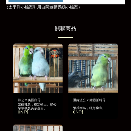
（太平洋小檔案引用自阿迷購鸚鵡小檔案）
關聯商品
綠公 x 美國白母
重綠派公 x 鈷藍派特母
繁殖種鳥，穩定輸出。綠公
繁殖種鳥，穩定輸出。
帶華勒及美系基因。
0
NT$
0
NT$