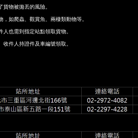
了貨物被拋丟的風險。
物，如爬蟲、觀賞魚、兩棲類動物等。
件人也需到指定站點領取貨物。
、收件人持證件及車編號領取。