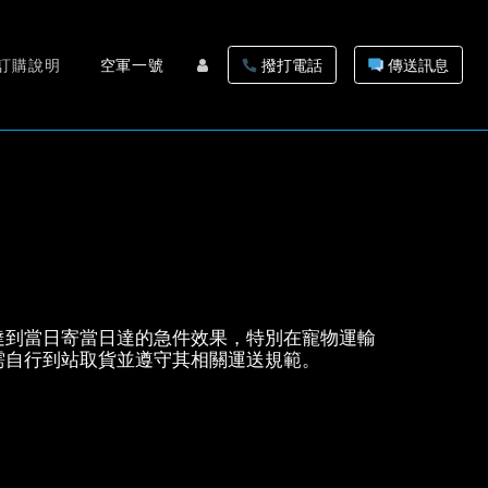
訂購說明
空軍一號
撥打電話
傳送訊息
達到當日寄當日達的急件效果，特別在寵物運輸
需自行到站取貨並遵守其相關運送規範。