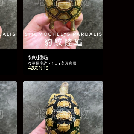
豹紋陸龜
腹甲長度約 7.1 cm 高圓寬體
4280
NT$