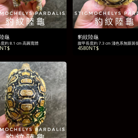
陸龜
豹紋陸龜
度約 8.1 cm 高圓寬體
腹甲長度約 7.3 cm 淺色系無眼斑
NT$
4580
NT$