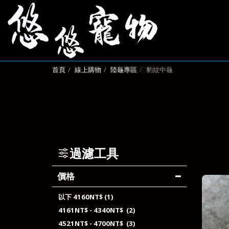
首頁
線上購物
陸龜專區
豹紋中龜
過濾工具
價格
以下
4160
NT$
(1)
4161
NT$
-
4340
NT$
(2)
4521
NT$
-
4700
NT$
(3)