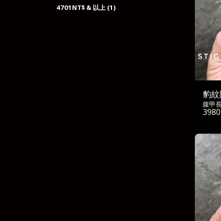
4701
NT$
& 以上
(1)
豹紋
腹甲長度
3980