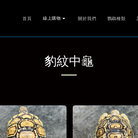
線上購物
首頁
關於我們
鸚鵡種類
豹紋中龜