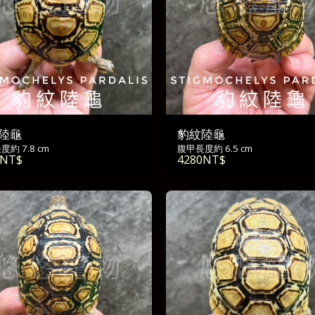
陸龜
豹紋陸龜
約 7.8 cm
腹甲長度約 6.5 cm
NT$
4280
NT$