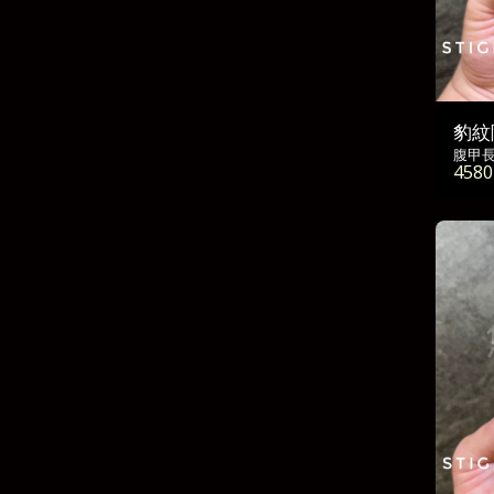
豹紋
腹甲長
4580