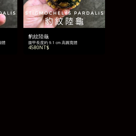
豹紋陸龜
個體
腹甲長度約 9.1 cm 高圓寬體
4580
NT$