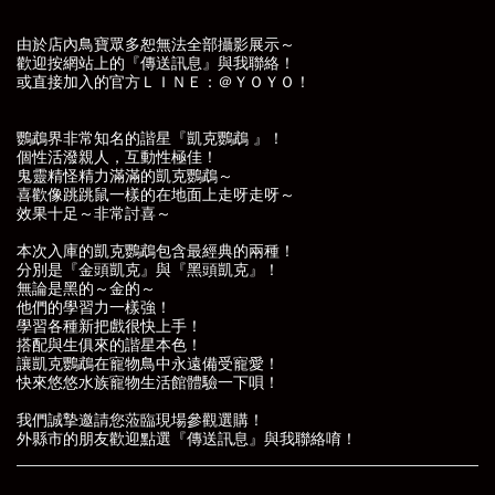
由於店內鳥寶眾多恕無法全部攝影展示～
歡迎按網站上的『傳送訊息』與我聯絡！
或直接加入的官方ＬＩＮＥ：＠ＹＯＹＯ！
鸚鵡界非常知名的諧星『凱克鸚鵡 』！
個性活潑親人，互動性極佳！
鬼靈精怪精力滿滿的凱克鸚鵡～
喜歡像跳跳鼠一樣的在地面上走呀走呀～
效果十足～非常討喜～
本次入庫的凱克鸚鵡包含最經典的兩種！
分別是『金頭凱克』與『黑頭凱克』！
無論是黑的～金的～
他們的學習力一樣強！
學習各種新把戲很快上手！
搭配與生俱來的諧星本色！
讓凱克鸚鵡在寵物鳥中永遠備受寵愛！
快來悠悠水族寵物生活館體驗一下唄！
我們誠摯邀請您蒞臨現場參觀選購！
外縣市的朋友歡迎點選
『傳送訊息』
與我聯絡唷！