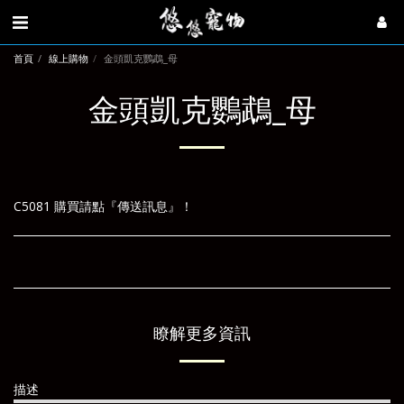
首頁
線上購物
金頭凱克鸚鵡_母
金頭凱克鸚鵡_母
C5081 購買請點『傳送訊息』！
瞭解更多資訊
描述