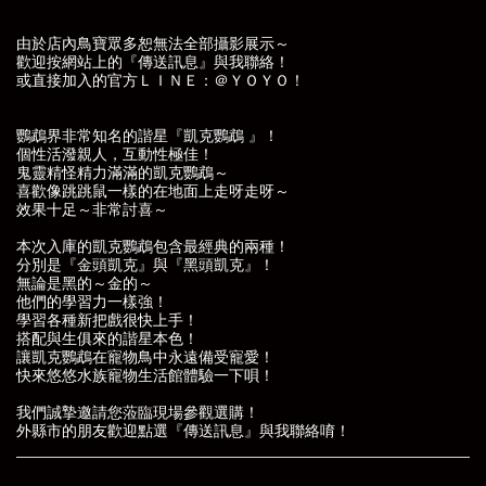
由於店內鳥寶眾多恕無法全部攝影展示～
歡迎按網站上的『傳送訊息』與我聯絡！
或直接加入的官方ＬＩＮＥ：＠ＹＯＹＯ！
鸚鵡界非常知名的諧星『凱克鸚鵡 』！
個性活潑親人，互動性極佳！
鬼靈精怪精力滿滿的凱克鸚鵡～
喜歡像跳跳鼠一樣的在地面上走呀走呀～
效果十足～非常討喜～
本次入庫的凱克鸚鵡包含最經典的兩種！
分別是『金頭凱克』與『黑頭凱克』！
無論是黑的～金的～
他們的學習力一樣強！
學習各種新把戲很快上手！
搭配與生俱來的諧星本色！
讓凱克鸚鵡在寵物鳥中永遠備受寵愛！
快來悠悠水族寵物生活館體驗一下唄！
我們誠摯邀請您蒞臨現場參觀選購！
外縣市的朋友歡迎點選
『傳送訊息』
與我聯絡唷！