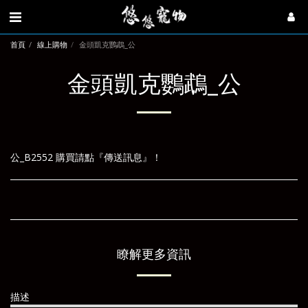
首頁
線上購物
金頭凱克鸚鵡_公
金頭凱克鸚鵡_公
公_B2552 購買請點『傳送訊息』！
瞭解更多資訊
描述