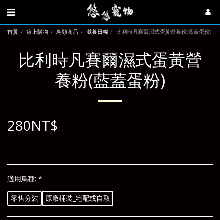
首頁
線上購物
鳥類商品
滋養日糧
比利時凡賽爾濕式蛋黃營養粉(藍蓋蛋粉)
比利時凡賽爾濕式蛋黃營
養粉(藍蓋蛋粉)
280
NT$
適用鳥種:
*
零售分裝
原廠桶裝_宅配或自取