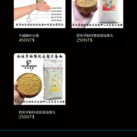
不鏽鋼外出繩
西班牙帕特繁殖期滋養丸
450
NT$
250
NT$
西班牙帕特成長期滋養丸
250
NT$